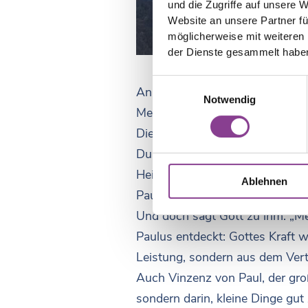
und die Zugriffe auf unsere 
Website an unsere Partner fü
möglicherweise mit weiteren
der Dienste gesammelt habe
Einwilligungsauswahl
An Allerheiligen feiern wir all
Notwendig
Menschen, die aus der Kraft der
Dieses Fest erinnert uns auch d
Durch die Taufe sind wir geheili
Heiligkeit bedeutet nicht, perf
Ablehnen
Paulus schreibt offen von seine
Und doch sagt Gott zu ihm: „Mei
Paulus entdeckt: Gottes Kraft w
Leistung, sondern aus dem Ver
Auch Vinzenz von Paul, der gro
sondern darin, kleine Dinge gut 