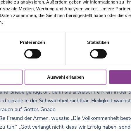
Website zu analysieren. Außerdem geben wir Informationen zu I
r soziale Medien, Werbung und Analysen weiter. Unsere Partner
 Daten zusammen, die Sie ihnen bereitgestellt haben oder die s
n.
e, die ihr Leben nach Gott ausgerichtet haben – bekannte u
Präferenzen
Statistiken
 Liebe gelebt haben.
aran: Heiligkeit ist unsere gemeinsame Berufung.
gt und eingeladen, im Alltag heilig zu werden.
ekt zu sein. Auch die Heiligen hatten ihre Grenzen, Zweif
Auswahl erlauben
m „Stachel im Fleisch“ – einer Schwäche, die ihn begleitet
ne Gnade genügt dir; denn sie erweist ihre Kraft in der 
ird gerade in der Schwachheit sichtbar. Heiligkeit wächst
trauen auf Gottes Gnade.
ße Freund der Armen, wusste: „Die Vollkommenheit beste
zu tun.“ „Gott verlangt nicht, dass wir Erfolg haben, sond