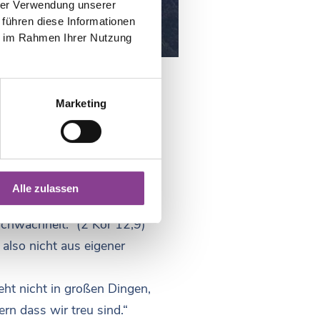
hrer Verwendung unserer
 führen diese Informationen
ie im Rahmen Ihrer Nutzung
nd unbekannte Heilige,
Marketing
el und Wunden. Der Apostel
Alle zulassen
.
Schwachheit.“ (2 Kor 12,9)
 also nicht aus eigener
ht nicht in großen Dingen,
ern dass wir treu sind.“