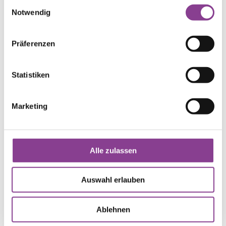
Einwilligungsauswahl
Notwendig
Präferenzen
27.04.2022
Frühling, Sommer, Herbst, Winter – immer
Statistiken
weiter, immer weiter
Marketing
Alle zulassen
09.04.2022
Auswahl erlauben
TV-"Sprechstunde" zur
Ablehnen
Darmkrebsbehandlung