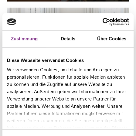
09.05.2022
Zu Besuch im ehemaligen Mutterhaus in der
Zustimmung
Details
Über Cookies
Nußbaumstraße
Diese Webseite verwendet Cookies
Wir verwenden Cookies, um Inhalte und Anzeigen zu
personalisieren, Funktionen für soziale Medien anbieten
zu können und die Zugriffe auf unsere Website zu
02.05.2022
analysieren. Außerdem geben wir Informationen zu Ihrer
Verwendung unserer Website an unsere Partner für
Freiwilliges Ordensjahr
soziale Medien, Werbung und Analysen weiter. Unsere
Partner führen diese Informationen möglicherweise mit
weiteren Daten zusammen, die Sie ihnen bereitgestellt
haben oder die sie im Rahmen Ihrer Nutzung der Dienste
gesammelt haben.