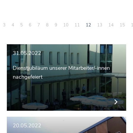
3
4
5
6
7
8
9
10
11
12
13
14
15
31.05.2022
Dienstjubiläum unserer Mitarbeiter/-innen
nachgefeiert
20.05.2022